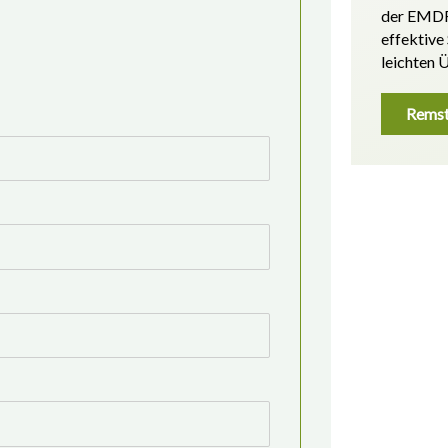
der EMDR
effektive
leichten 
Remst