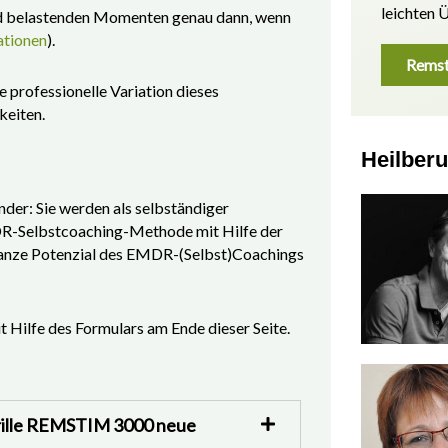
leichten 
nd belastenden Momenten genau dann, wenn
ationen
).
Remst
 professionelle Variation dieses
keiten.
Heilberu
nder: Sie werden als selbständiger
EMDR-Selbstcoaching-Methode mit Hilfe der
ganze Potenzial des EMDR-(Selbst)Coachings
it Hilfe des Formulars am Ende dieser Seite.
Brille REMSTIM 3000 neue