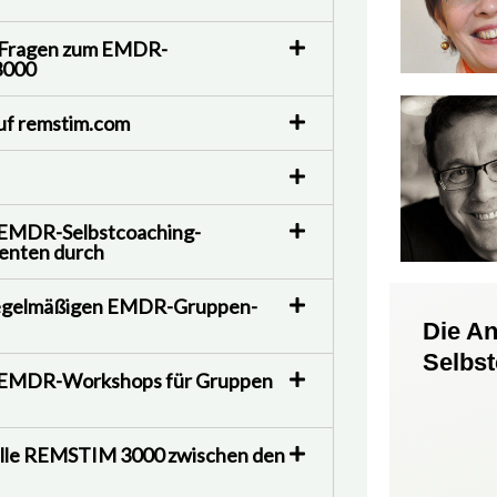
r Fragen zum EMDR-
3000
 auf remstim.com
 EMDR-Selbstcoaching-
ienten durch
 regelmäßigen EMDR-Gruppen-
Die A
Selbs
0 EMDR-Workshops für Gruppen
rille REMSTIM 3000 zwischen den